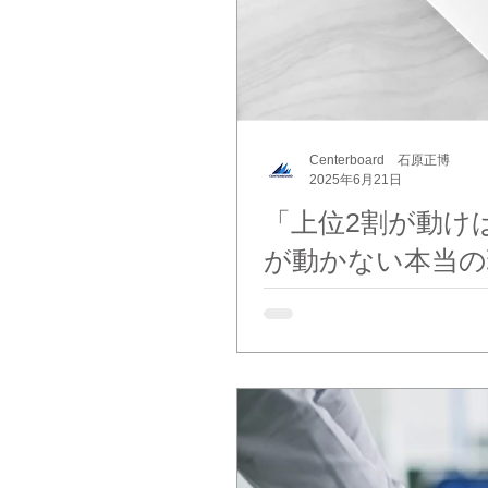
Centerboard 石原正博
2025年6月21日
「上位2割が動け
が動かない本当の
「うちの社員は自分で考えて
い」 ──経営者のあなたが、
業の合言葉”です。 社員が動か