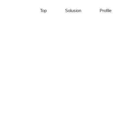
Top
Solusion
Profile
ia&
Col