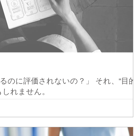
に評価されないの？」 それ、“目的
もしれません。
体で頑張っているのに成果が出ない ・
変わらない そんな現象、あなたの職場でも起きていませんか？ そ
理由、実はとてもシンプルかもしれません。 キーワードは── 「目的のズレ」、あるいは...