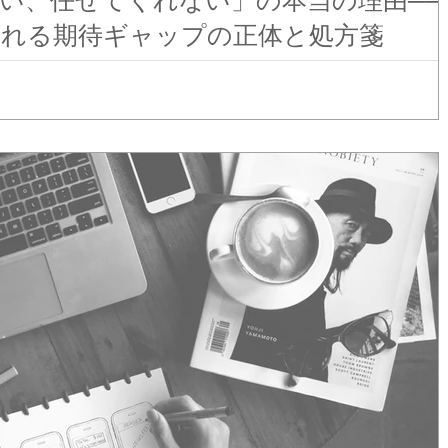
い、任せてくれない」の本当の理由──
れる期待ギャップの正体と処方箋
いちいち口を出してくる 任せてくれない 何かやるたび
、め
という声も少なくありません。 ...