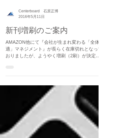
Centerboard 石原正博
2016年5月11日
新刊増刷のご案内
AMAZON他にて『会社が生まれ変わる「全体最
適」マネジメント』が長らく在庫切れとなって
おりましたが、ようやく増刷（2刷）が決定い
たしました。 5月中旬以降にはご購入が可能と
なる見込みですが、お急ぎの際には書店にてお
買い求め頂きますようお願い致します。...