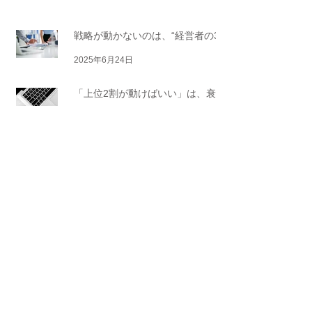
olumn
戦略が動かないのは、“経営者の3つ
の誤解”が原因だった
2025年6月24日
「上位2割が動けばいい」は、衰退
企業の合言葉。──社員が動かない
2025年6月21日
本当の理由とは
「細かい、うるさい、任せてくれな
い」の本当の理由──マネジメント
2025年6月11日
が壊れる期待ギャップの正体と処方
箋
「なんで頑張ってるのに評価されな
いの？」 それ、“目的のズレ”が原因
2025年6月7日
かもしれません。
戦略がなくても大丈夫。生成AI
で“たたき台”を高速生成し、現場で