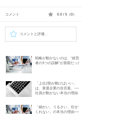
コメント
0.0 / 5（0）
コメントと評価...
「上位2割が動けばいい」
「細かい、うる
は、衰退企業の合言葉。
せてくれない」
──社員が動かない本当の
理由──マネジ
理由とは
れる期待ギャッ
戦略が動かないのは、“経営
と処方箋
者の3つの誤解”が原因だった
「上位2割が動けばいい」
は、衰退企業の合言葉。──
社員が動かない本当の理由と
は
「細かい、うるさい、任せて
くれない」の本当の理由──