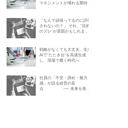
マネジメントが壊れる期待ギ
ャップの正体と処方箋
「なんで頑張ってるのに評価
されないの？」 それ、“目的
のズレ”が原因かもしれませ
ん。
戦略がなくても大丈夫。生成
AIで“たたき台”を高速生成
し、現場で磨く時代へ
社員の「不安・諦め・無力
感」が語る経営の盲
点 ── 未来を形に
できる企業、できない企業の
違い
「経営戦略策定」にまつわる
3つの誤解 ～戦略が浸透しな
い企業に共通する“思い込
み”～